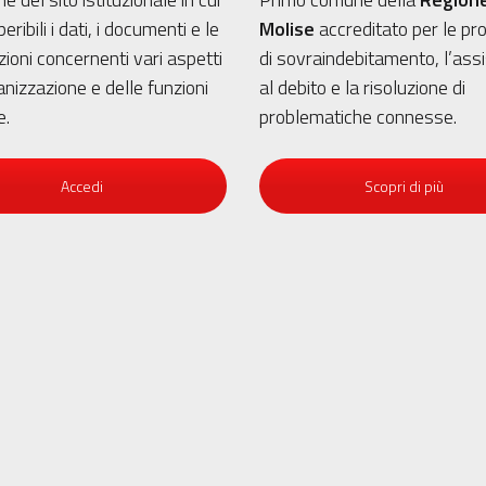
ribili i dati, i documenti e le
Molise
accreditato per le pr
ioni concernenti vari aspetti
di sovraindebitamento, l’ass
anizzazione e delle funzioni
al debito e la risoluzione di
e.
problematiche connesse.
Accedi
Scopri di più