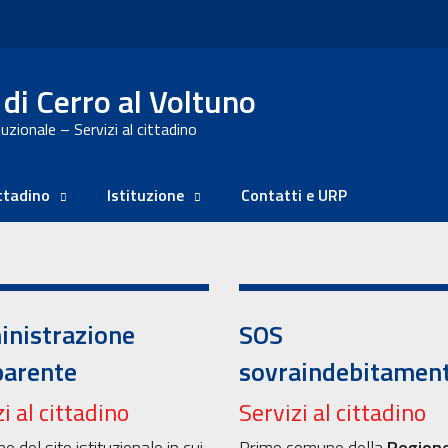
i Cerro al Voltuno
uzionale – Servizi al cittadino
ittadino
Istituzione
Contatti e URP
nistrazione
SOS
parente
sovraindebitamen
i al cittadino
Servizi al cittadino
ne del sito istituzionale in cui
Primo comune della
Region