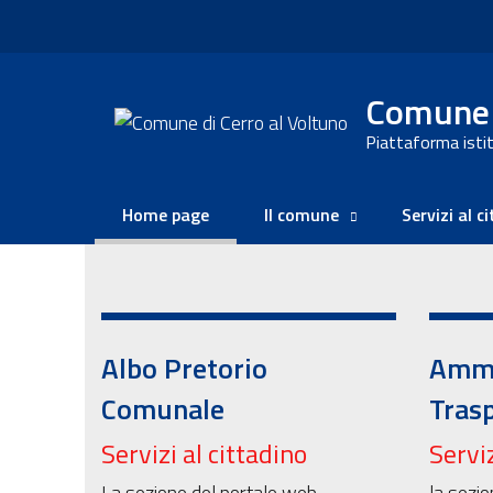
Comune d
Piattaforma istit
Home page
Il comune
Servizi al c
Albo Pretorio
Ammi
Comunale
Tras
Servizi al cittadino
Serviz
La sezione del portale web
la sezio