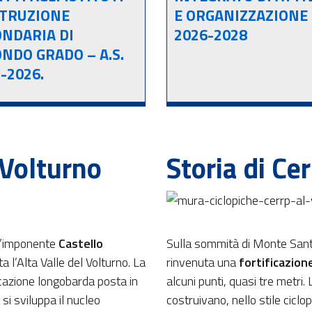
STRUZIONE
E ORGANIZZAZIONE
NDARIA DI
2026-2028
NDO GRADO – A.S.
-2026.
 Volturno
Storia di Ce
è l’imponente
Castello
Sulla sommità di Monte Sant
a l’Alta Valle del Volturno. La
rinvenuta una
fortificazion
icazione longobarda posta in
alcuni punti, quasi tre metri. L
si sviluppa il nucleo
costruivano, nello stile ciclop